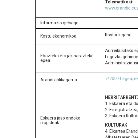
Telematikoki:
www.erandio.eu
Informazio gehiago
Kosturik gabe.
Kostu ekonomikoa
Aurreikusitako e
Ebazteko eta jakinarazteko
Legezko gehienek
epea
Administrazio-is
7/2007 Legea, ek
Araudi aplikagarria
HERRITARRENT
1. Eskaera eta d
2. Erregistratzea
3. Eskaera Kultur
Eskaera jaso ondoko
izapideak
KULTURAK
4. Elkartea Eran
Alkatetzaren Dek