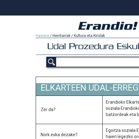
Hasiera
/
Herritarrak
/
Kultura eta Kirolak
ELKARTEEN UDAL-ERREG
Erandioko Elkart
soziala Erandioko
Zer da?
batzordeak eta b
Egoitza soziala 
Nork eska dezake?
haien legezko or