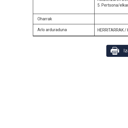
5. Pertsona/elkar
Oharrak
Arlo arduraduna
HERRITARRAK
/