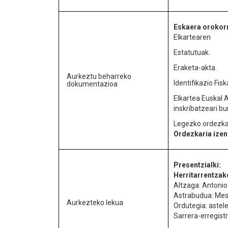
Eskaera orokor
Elkartearen
Estatutuak.
Eraketa-akta.
Aurkeztu beharreko
Identifikazio Fis
dokumentazioa
Elkartea Euskal 
inskribatzeari b
Legezko ordezkar
Ordezkaria izen
Presentzialki:
Herritarrentzak
Altzaga: Antonio
Astrabudua: Mes
Aurkezteko lekua
Ordutegia: astele
Sarrera-erregistr