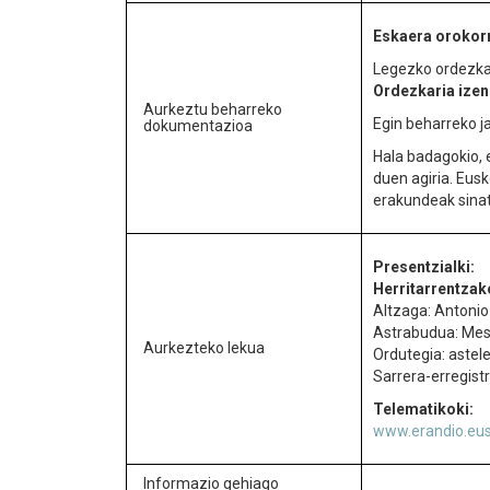
Eskaera orokor
Legezko ordezkar
Ordezkaria izen
Aurkeztu beharreko
Egin beharreko 
dokumentazioa
Hala badagokio, 
duen agiria. Eus
erakundeak sina
Presentzialki:
Herritarrentzak
Altzaga: Antonio
Astrabudua: Mes
Aurkezteko lekua
Ordutegia: astele
Sarrera-erregistr
Telematikoki:
www.erandio.eu
Informazio gehiago