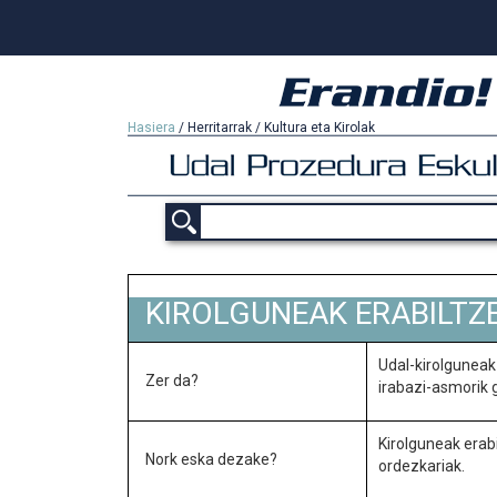
Hasiera
/
Herritarrak
/
Kultura eta Kirolak
KIROLGUNEAK ERABILTZ
Udal-kirolguneak 
Zer da?
irabazi-asmorik 
Kirolguneak erabi
Nork eska dezake?
ordezkariak.