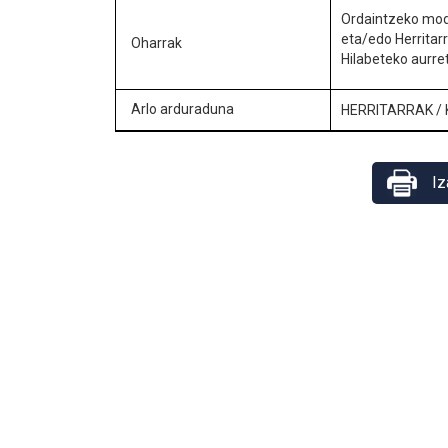
Ordaintzeko modu
eta/edo Herritar
Oharrak
Hilabeteko aurre
Arlo arduraduna
HERRITARRAK
/