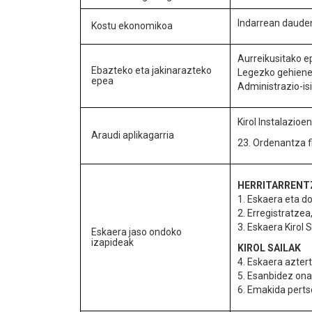
Indarrean dauden
Kostu ekonomikoa
Aurreikusitako ep
Ebazteko eta jakinarazteko
Legezko gehienek
epea
Administrazio-is
Kirol Instalazio
Araudi aplikagarria
23. Ordenantza f
HERRITARRENTZ
1. Eskaera eta d
2. Erregistratzea
3. Eskaera Kirol S
Eskaera jaso ondoko
izapideak
KIROL SAILAK
4. Eskaera azter
5. Esanbidez ona
6. Emakida perts