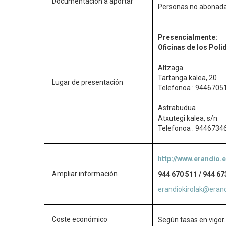
Documentación a aportar
Personas no abonada
Presencialmente:
Oficinas de los Pol
Altzaga
Tartanga kalea, 20
Lugar de presentación
Telefonoa : 9446705
Astrabudua
Atxutegi kalea, s/n
Telefonoa : 9446734
http://www.erandio.
Ampliar información
944 670 511 / 944 67
erandiokirolak@eran
Coste económico
Según tasas en vigor.