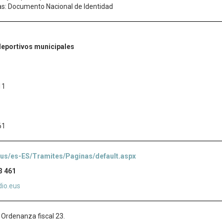
s: Documento Nacional de Identidad
ideportivos municipales
11
61
eus/es-ES/Tramites/Paginas/default.aspx
3 461
dio.eus
 Ordenanza fiscal 23.