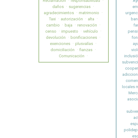
Reclamación
responsabilidad
Ay
daños
sugerencias
em
agradecimientos
matrimonio
urgenc
Taxi
autorización
alta
ban
cambio
baja
renovación
fa
censo
impuesto
vehículo
pensi
devolución
bonificaciones
fon
exenciones
plusvalías
ay
domiciliación
fianzas
vio
Comunicación
inclusió
subvenc
cooper
adiccion
comerc
locales 
Merc
asoci
subven
ac
esp
polidep
esc