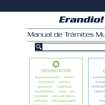
ORGANIZACIÓN
Empadronamiento
Padrón
Subvenc
Información
solicitud
Disca
orientación
ciudadanía
ATENCIÓ
procedimiento
copia
cita
teleasi
concejales
personal técnico
Certificado
Datos personales
Res