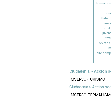
formación
ori
Beharg
eusk
eusk
juven
tráf
objetos
m
aire comp
Ciudadanía > Acción so
IMSERSO-TURISMO
Ciudadanía > Acción soci
IMSERSO-TERMALISM