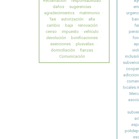
Reclamación
responsabilidad
Ay
daños
sugerencias
em
agradecimientos
matrimonio
urgenc
Taxi
autorización
alta
ban
cambio
baja
renovación
fa
censo
impuesto
vehículo
pensi
devolución
bonificaciones
fon
exenciones
plusvalías
ay
domiciliación
fianzas
vio
Comunicación
inclusió
subvenc
cooper
adiccion
comerc
locales 
Merc
asoci
subven
ac
esp
polidep
esc