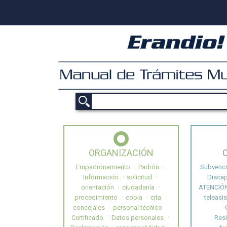
ORGANIZACIÓN
Empadronamiento
Padrón
Subvenc
Información
solicitud
Disca
orientación
ciudadanía
ATENCIÓ
procedimiento
copia
cita
teleasi
concejales
personal técnico
Certificado
Datos personales
Res