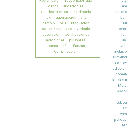
Reclamación
responsabilidad
Ay
daños
sugerencias
em
agradecimientos
matrimonio
urgenc
Taxi
autorización
alta
ban
cambio
baja
renovación
fa
censo
impuesto
vehículo
pensi
devolución
bonificaciones
fon
exenciones
plusvalías
ay
domiciliación
fianzas
vio
Comunicación
inclusió
subvenc
cooper
adiccion
comerc
locales 
Merc
asoci
subven
ac
esp
polidep
esc