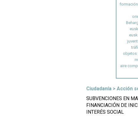
formación
ori
Beharg
eusk
eusk
juven
tráf
objetos
m
aire comp
Ciudadanía > Acción so
SUBVENCIONES EN MAT
FINANCIACIÓN DE INIC
INTERÉS SOCIAL