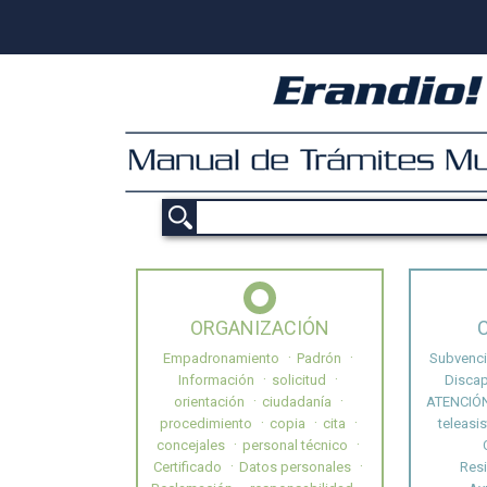
ORGANIZACIÓN
Empadronamiento
Padrón
Subvenc
Información
solicitud
Disca
orientación
ciudadanía
ATENCIÓ
procedimiento
copia
cita
teleasi
concejales
personal técnico
Certificado
Datos personales
Res