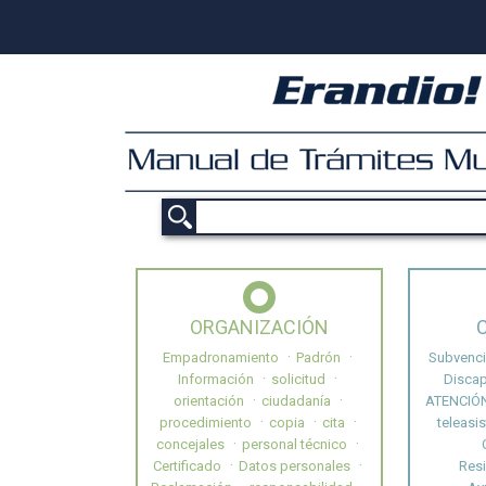
ORGANIZACIÓN
Empadronamiento
Padrón
Subvenc
Información
solicitud
Disca
orientación
ciudadanía
ATENCIÓ
procedimiento
copia
cita
teleasi
concejales
personal técnico
Certificado
Datos personales
Res