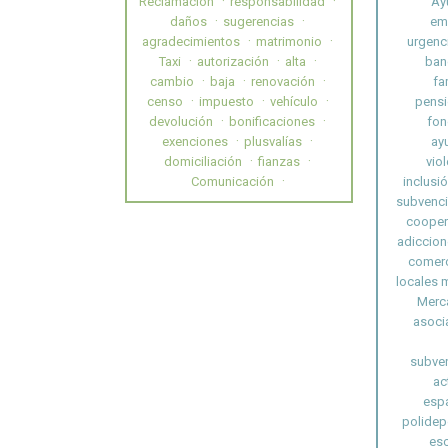
Reclamación
responsabilidad
Ay
daños
sugerencias
em
agradecimientos
matrimonio
urgenc
Taxi
autorización
alta
ban
cambio
baja
renovación
fa
censo
impuesto
vehículo
pensi
devolución
bonificaciones
fon
exenciones
plusvalías
ay
domiciliación
fianzas
vio
Comunicación
inclusió
subvenc
cooper
adiccion
comerc
locales 
Merc
asoci
subven
ac
esp
polidep
esc