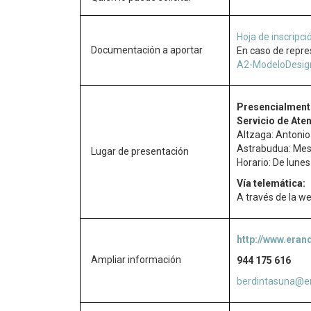
Hoja de inscripci
Documentación a aportar
En caso de repres
A2-ModeloDesig
Presencialment
Servicio de Ate
Altzaga: Antonio
Astrabudua: Mes
Lugar de presentación
Horario: De lunes
Vía telemática:
A través de la w
http://www.eran
Ampliar información
944 175 616
berdintasuna@er