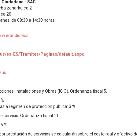
n Ciudadana - SAC
eba zeharkalea 2
lea 20
iernes, de 08:30 a 14:30 horas
w.erandio.eus
eus/es-ES/Tramites/Paginas/default.aspx
eus
iones, Instalaciones y Obras (ICIO). Ordenanza fiscal 5.
5 %
as a régimen de protección pública: 3 %
e servicio. Ordenanza fiscal 11.
,5 %
por prestación de servicios se calcularán sobre el coste real y efectivo 