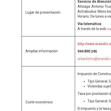
Servicio de Atenció
Altzaga: Antonio Tru
Astrabudua: Meso ka
Lugar de presentación
Horario: De lunes a v
Vía telemática:
A través de la web
ww
http://www.erandio.
Ampliar información
944 890 246
urbanismo@erandio.
Impuesto de Construcc
Tipo General: 
Viviendas sujet
Tasa por prestación d
Tipo General: 0
Coste económico
El impuesto y la tasa 