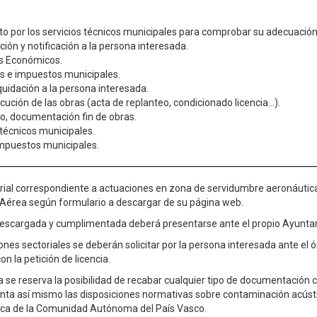
o por los servicios técnicos municipales para comprobar su adecuación 
ción y notificación a la persona interesada.
os Económicos.
as e impuestos municipales.
liquidación a la persona interesada.
ecución de las obras (acta de replanteo, condicionado licencia...).
so, documentación fin de obras.
 técnicos municipales.
 impuestos municipales.
rial correspondiente a actuaciones en zona de servidumbre aeronáutica 
 Aérea según formulario a descargar de su página web.
 descargada y cumplimentada deberá presentarse ante el propio Ayunta
iones sectoriales se deberán solicitar por la persona interesada ante el
n la petición de licencia.
 se reserva la posibilidad de recabar cualquier tipo de documentación 
nta así mismo las disposiciones normativas sobre contaminación acúst
ica de la Comunidad Autónoma del País Vasco.