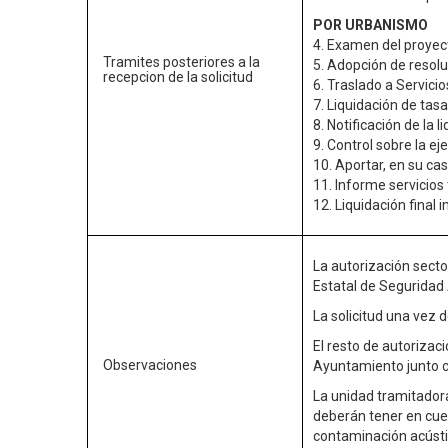
POR URBANISMO
4. Examen del proyect
Tramites posteriores a la
5. Adopción de resolu
recepcion de la solicitud
6. Traslado a Servici
7. Liquidación de tas
8. Notificación de la 
9. Control sobre la ej
10. Aportar, en su ca
11. Informe servicios
12. Liquidación final
La autorización secto
Estatal de Seguridad
La solicitud una vez
El resto de autorizac
Observaciones
Ayuntamiento junto co
La unidad tramitadora
deberán tener en cue
contaminación acúst