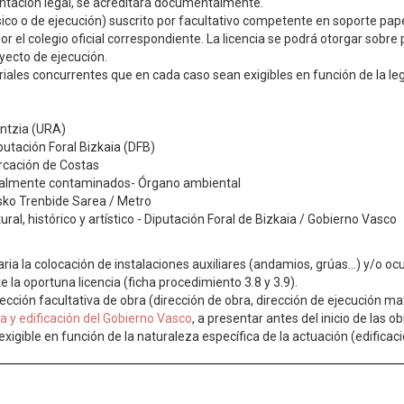
entación legal, se acreditará documentalmente.
ico o de ejecución) suscrito por facultativo competente en soporte papel
r el colegio oficial correspondiente. La licencia se podrá otorgar sobre p
yecto de ejecución.
iales concurrentes que en cada caso sean exigibles en función de la leg
ntzia (URA)
putación Foral Bizkaia (DFB)
rcación de Costas
ialmente contaminados- Órgano ambiental
usko Trenbide Sarea / Metro
ural, histórico y artístico - Diputación Foral de Bizkaia / Gobierno Vasco
ria la colocación de instalaciones auxiliares (andamios, grúas…) y/o o
la oportuna licencia (ficha procedimiento 3.8 y 3.9).
ción facultativa de obra (dirección de obra, dirección de ejecución mat
a y edificación del Gobierno Vasco
, a presentar antes del inicio de las o
igible en función de la naturaleza específica de la actuación (edificació