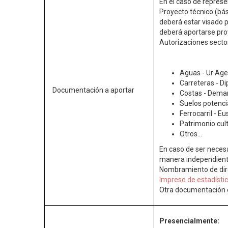
En el caso de repres
Proyecto técnico (bás
deberá estar visado po
deberá aportarse pro
Autorizaciones sector
Aguas - Ur Age
Carreteras - Di
Documentación a aportar
Costas - Dema
Suelos potenc
Ferrocarril - E
Patrimonio cult
Otros…
En caso de ser necesa
manera independiente 
Nombramiento de direc
Impreso de estadístic
Otra documentación ex
Presencialmente: