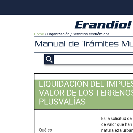
Home
/
Organización
/
Servicios económicos
LIQUIDACIÓN DEL IMPU
VALOR DE LOS TERRENO
PLUSVALÍAS
Es la solicitud d
de valor que han
Qué es
naturaleza urban