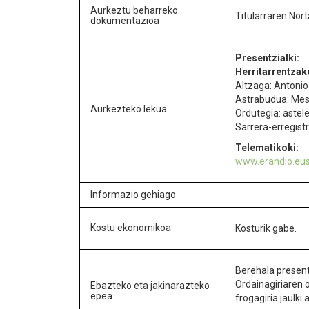
Aurkeztu beharreko
Titularraren Nort
dokumentazioa
Presentzialki:
Herritarrentzak
Altzaga: Antonio
Astrabudua: Mes
Aurkezteko lekua
Ordutegia: astele
Sarrera-erregistr
Telematikoki:
www.erandio.eu
Informazio gehiago
Kostu ekonomikoa
Kosturik gabe.
Berehala present
Ordainagiriaren 
Ebazteko eta jakinarazteko
epea
frogagiria jaulki