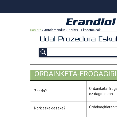
Hasiera
/
Antolamendua
/
Zerbitzu Ekonomikoak
ORDAINKETA-FROGAGIRI
Ordainketa-frogag
Zer da?
ez dagoenean.
Ordainagiriaren 
Nork eska dezake?