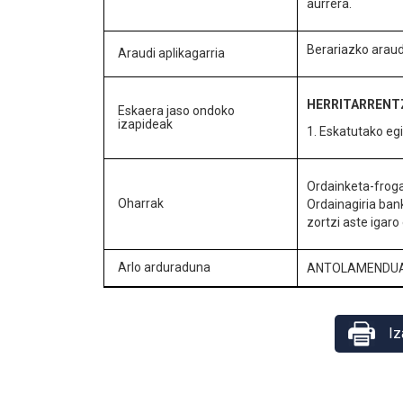
aurrera.
Berariazko araud
Araudi aplikagarria
HERRITARRENT
Eskaera jaso ondoko
izapideak
1. Eskatutako eg
Ordainketa-froga
Oharrak
Ordainagiria ban
zortzi aste igar
Arlo arduraduna
ANTOLAMENDU