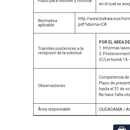
Plazo para resolver y notificar
en el cual se ace
http://www.bizkaia.eus/h
Normativa
pdf?idioma=CA
aplicable
POR EL ÁREA D
1. Informar/asesor
Tramites posteriores a la
recepcion de la solicitud
2. Posteriorment
(C/Lertxundi 14, 
Competencia de D
Plazo de present
Observaciones
hasta el 31 de o
No hace falta cit
Área responsable
CIUDADANÍA
/
A