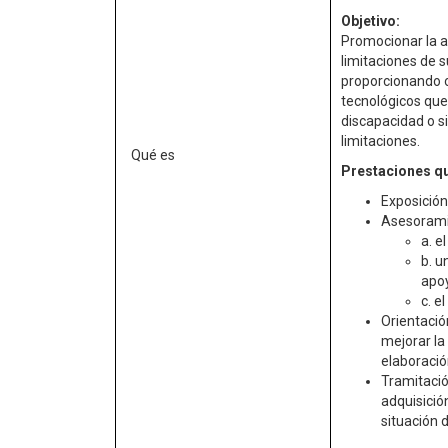
Objetivo:
Promocionar la a
limitaciones de s
proporcionando o
tecnológicos que
discapacidad o s
limitaciones.
Qué es
Prestaciones qu
Exposició
Asesorami
a. e
b. u
apoy
c. e
Orientació
mejorar la
elaboració
Tramitació
adquisició
situación 