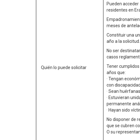
Pueden acceder 
residentes en Er
Empadronamiento
meses de antelac
Constituir una u
año a la solicitud.
No ser destinatar
casos reglament
Tener cumplidos
Quién lo puede solicitar
años que:
· Tengan económ
con discapacidad
· Sean huérfanas
· Estuvieran uni
permanente análo
· Hayan sido víc
No disponer de re
que se cubren co
O su representan